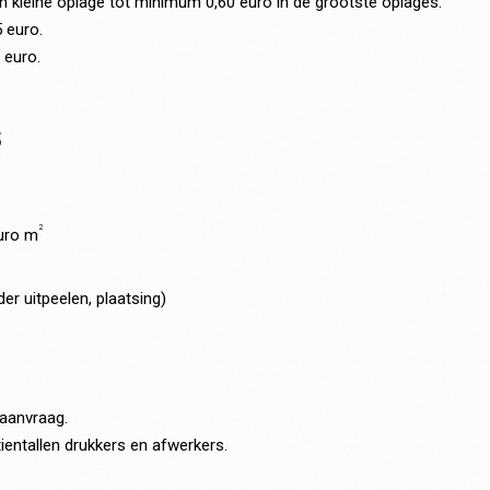
 in kleine oplage tot minimum 0,60 euro in de grootste oplages.
 euro.
 euro.
S
2
euro m
er uitpeelen, plaatsing)
 aanvraag.
ntallen drukkers en afwerkers.