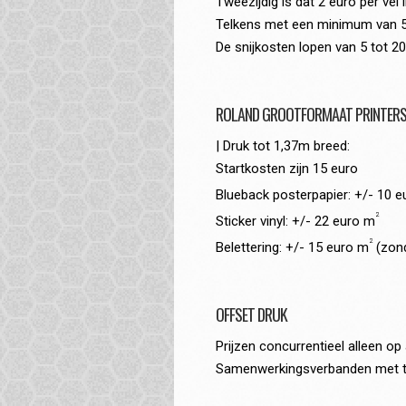
Tweezijdig is dat 2 euro per vel
Telkens met een minimum van 5
De snijkosten lopen van 5 tot 20
ROLAND GROOTFORMAAT PRINTER
| Druk tot 1,37m breed:
Startkosten zijn 15 euro
Blueback posterpapier: +/- 10 
2
Sticker vinyl: +/- 22 euro m
2
Belettering: +/- 15 euro m
(zond
OFFSET DRUK
Prijzen concurrentieel alleen op
Samenwerkingsverbanden met tie